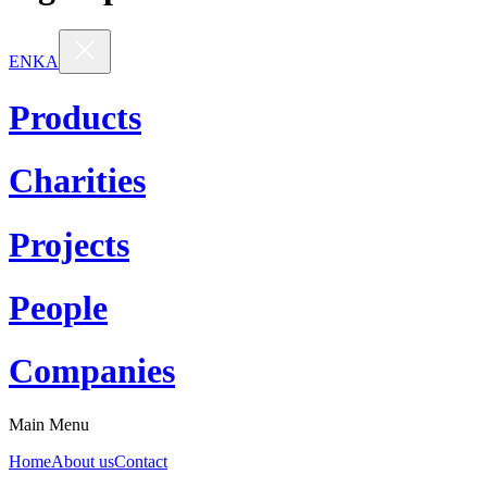
EN
KA
Products
Charities
Projects
People
Companies
Main Menu
Home
About us
Contact