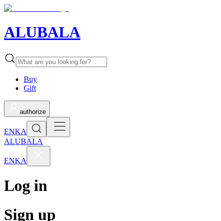
ALUBALA
Buy
Gift
authorize
EN
KA
ALUBALA
EN
KA
Log in
Sign up