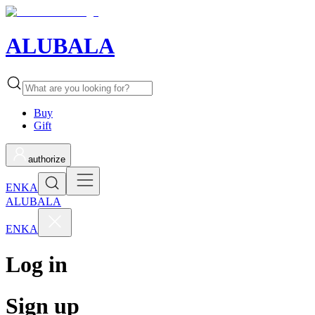
ALUBALA
Buy
Gift
authorize
EN
KA
ALUBALA
EN
KA
Log in
Sign up