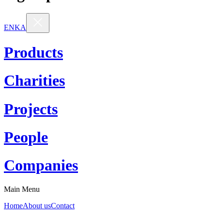
EN
KA
Products
Charities
Projects
People
Companies
Main Menu
Home
About us
Contact