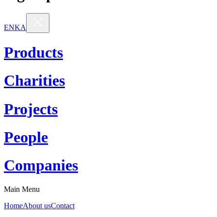
EN
KA
Products
Charities
Projects
People
Companies
Main Menu
Home
About us
Contact