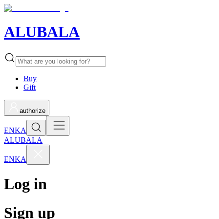
ALUBALA
Buy
Gift
authorize
EN
KA
ALUBALA
EN
KA
Log in
Sign up