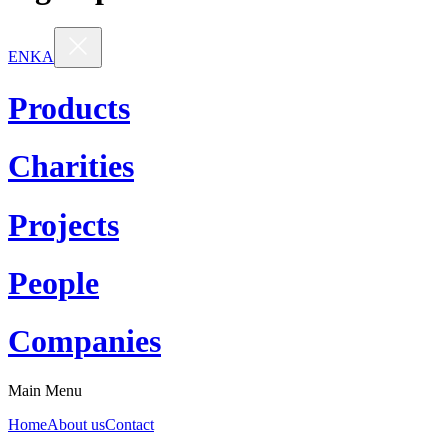
EN
KA
Products
Charities
Projects
People
Companies
Main Menu
Home
About us
Contact