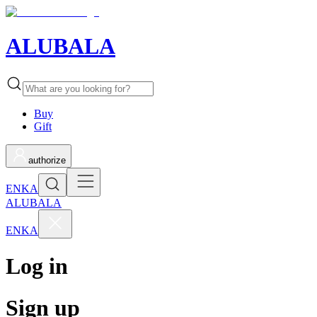
ALUBALA
Buy
Gift
authorize
EN
KA
ALUBALA
EN
KA
Log in
Sign up