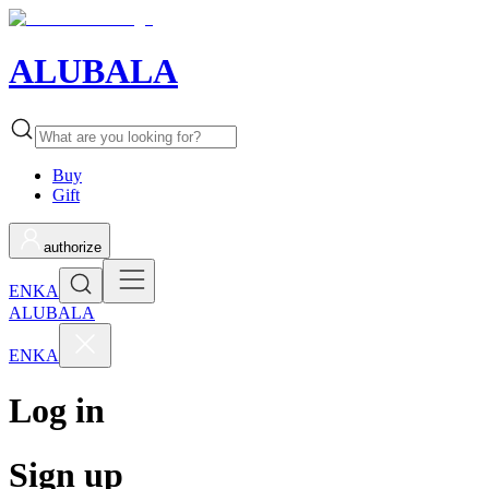
ALUBALA
Buy
Gift
authorize
EN
KA
ALUBALA
EN
KA
Log in
Sign up