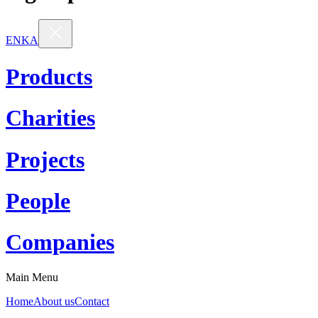
EN
KA
Products
Charities
Projects
People
Companies
Main Menu
Home
About us
Contact